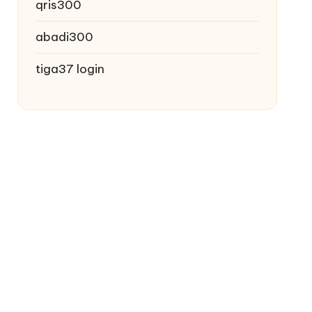
qris300
abadi300
tiga37 login