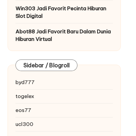
Win303 Jadi Favorit Pecinta Hiburan
Slot Digital
Abot88 Jadi Favorit Baru Dalam Dunia
Hiburan Virtual
Sidebar / Blogroll
byd777
togelex
eos77
ucl300