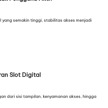
 yang semakin tinggi, stabilitas akses menjadi
an Slot Digital
gan dari sisi tampilan, kenyamanan akses, hingga