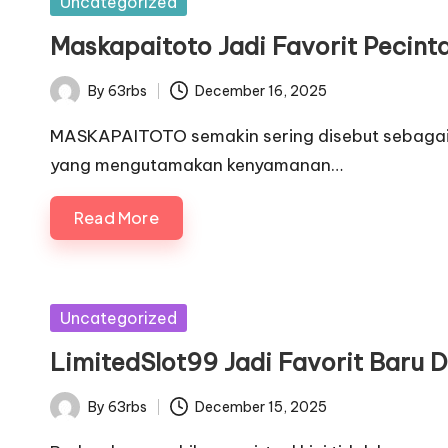
Posted
Uncategorized
in
Maskapaitoto Jadi Favorit Pecinta
By
63rbs
December 16, 2025
Posted
by
MASKAPAITOTO semakin sering disebut sebagai fa
yang mengutamakan kenyamanan…
Read More
Posted
Uncategorized
in
LimitedSlot99 Jadi Favorit Baru D
By
63rbs
December 15, 2025
Posted
by