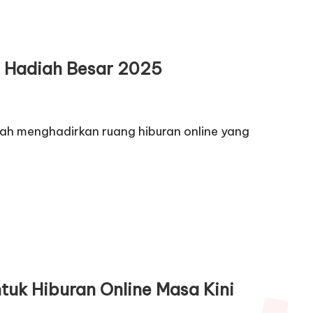
n Hadiah Besar 2025
lah menghadirkan ruang hiburan online yang
uk Hiburan Online Masa Kini