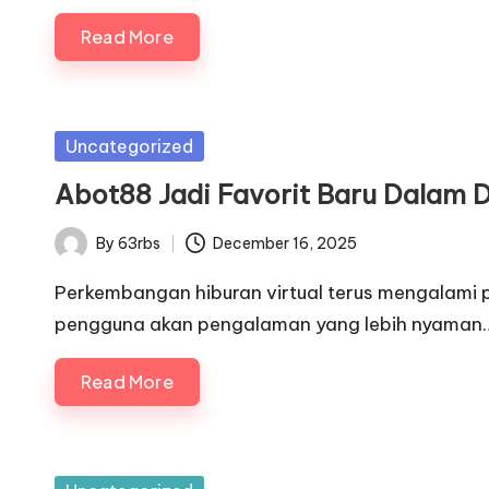
Read More
Posted
Uncategorized
in
Abot88 Jadi Favorit Baru Dalam D
By
63rbs
December 16, 2025
Posted
by
Perkembangan hiburan virtual terus mengalami 
pengguna akan pengalaman yang lebih nyaman
Read More