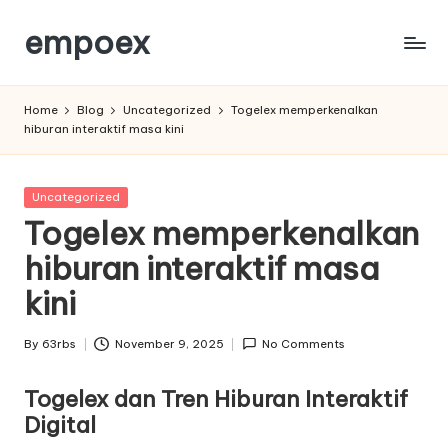
empoex
Skip
to
content
Home
Blog
Uncategorized
Togelex memperkenalkan
hiburan interaktif masa kini
Posted
Uncategorized
in
Togelex memperkenalkan
hiburan interaktif masa
kini
By
63rbs
November 9, 2025
No Comments
Posted
by
Togelex dan Tren Hiburan Interaktif
Digital