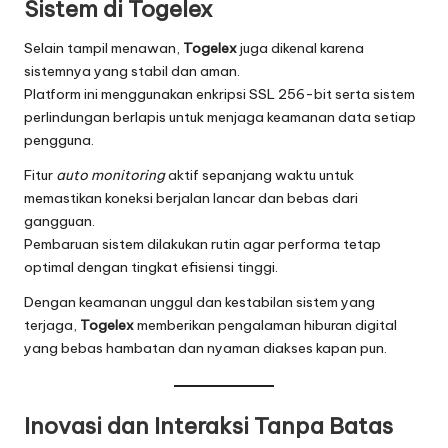
Sistem di Togelex
Selain tampil menawan,
Togelex
juga dikenal karena
sistemnya yang stabil dan aman.
Platform ini menggunakan enkripsi SSL 256-bit serta sistem
perlindungan berlapis untuk menjaga keamanan data setiap
pengguna.
Fitur
auto monitoring
aktif sepanjang waktu untuk
memastikan koneksi berjalan lancar dan bebas dari
gangguan.
Pembaruan sistem dilakukan rutin agar performa tetap
optimal dengan tingkat efisiensi tinggi.
Dengan keamanan unggul dan kestabilan sistem yang
terjaga,
Togelex
memberikan pengalaman hiburan digital
yang bebas hambatan dan nyaman diakses kapan pun.
Inovasi dan Interaksi Tanpa Batas