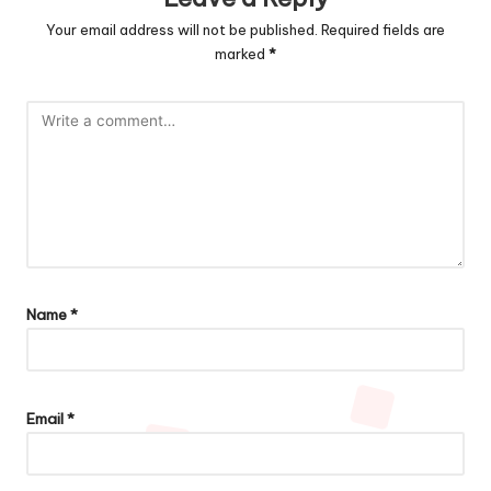
Your email address will not be published.
Required fields are
marked
*
Name
*
Email
*