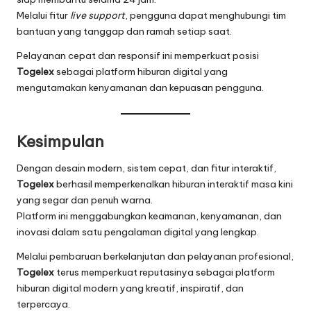
Melalui fitur
live support
, pengguna dapat menghubungi tim
bantuan yang tanggap dan ramah setiap saat.
Pelayanan cepat dan responsif ini memperkuat posisi
Togelex
sebagai platform hiburan digital yang
mengutamakan kenyamanan dan kepuasan pengguna.
Kesimpulan
Dengan desain modern, sistem cepat, dan fitur interaktif,
Togelex
berhasil memperkenalkan hiburan interaktif masa kini
yang segar dan penuh warna.
Platform ini menggabungkan keamanan, kenyamanan, dan
inovasi dalam satu pengalaman digital yang lengkap.
Melalui pembaruan berkelanjutan dan pelayanan profesional,
Togelex
terus memperkuat reputasinya sebagai platform
hiburan digital modern yang kreatif, inspiratif, dan
terpercaya.