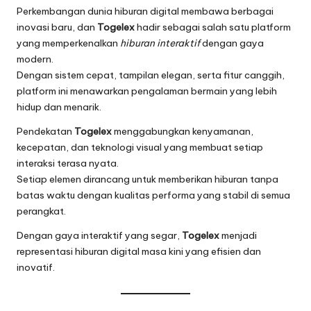
Perkembangan dunia hiburan digital membawa berbagai
inovasi baru, dan
Togelex
hadir sebagai salah satu platform
yang memperkenalkan
hiburan interaktif
dengan gaya
modern.
Dengan sistem cepat, tampilan elegan, serta fitur canggih,
platform ini menawarkan pengalaman bermain yang lebih
hidup dan menarik.
Pendekatan
Togelex
menggabungkan kenyamanan,
kecepatan, dan teknologi visual yang membuat setiap
interaksi terasa nyata.
Setiap elemen dirancang untuk memberikan hiburan tanpa
batas waktu dengan kualitas performa yang stabil di semua
perangkat.
Dengan gaya interaktif yang segar,
Togelex
menjadi
representasi hiburan digital masa kini yang efisien dan
inovatif.